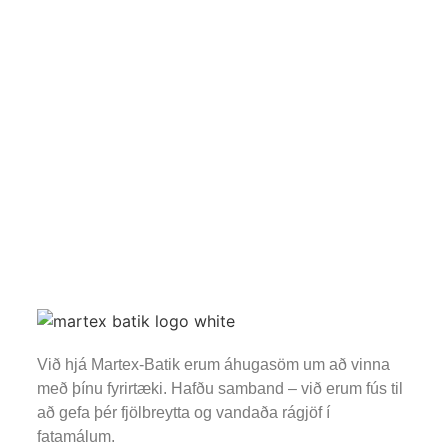
Við hjá Martex-Batik erum áhugasöm um að vinna
með þínu fyrirtæki. Hafðu samband – við erum fús til
að gefa þér fjölbreytta og vandaða rágjöf í
fatamálum.