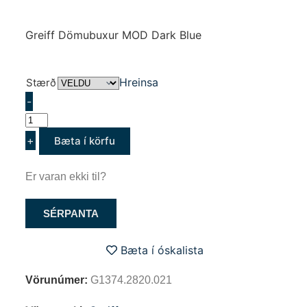
Greiff Dömubuxur MOD Dark Blue
Hreinsa
Stærð
-
+
Bæta í körfu
Er varan ekki til?
SÉRPANTA
Bæta í óskalista
Vörunúmer:
G1374.2820.021