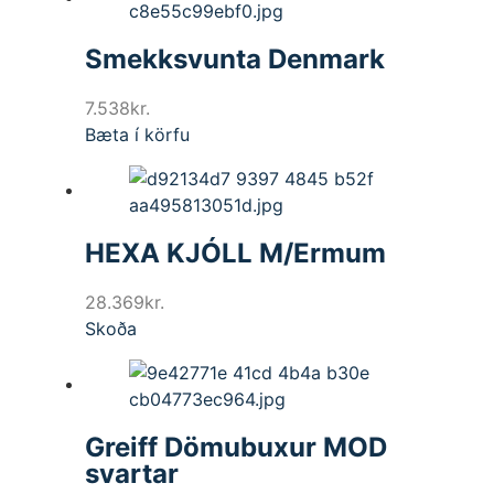
Smekksvunta Denmark
7.538
kr.
Bæta í körfu
HEXA KJÓLL M/Ermum
28.369
kr.
Skoða
Greiff Dömubuxur MOD
svartar