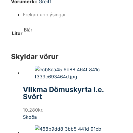
Vörumerki:
Greiff
Frekari upplýsingar
Blár
Litur
Skyldar vörur
VIlkma Dömuskyrta l.e.
Svört
10.280
kr.
Skoða