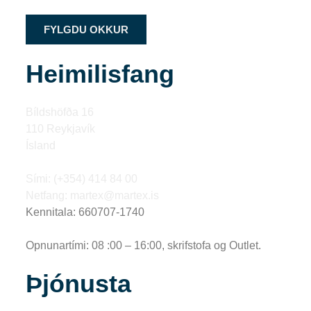
FYLGDU OKKUR
Heimilisfang
Bíldshöfða 16
110 Reykjavík
Ísland
Sími: (+354) 414 84 00
Netfang: martex@martex.is
Kennitala: 660707-1740
Opnunartími: 08 :00 – 16:00, skrifstofa og Outlet.
Þjónusta