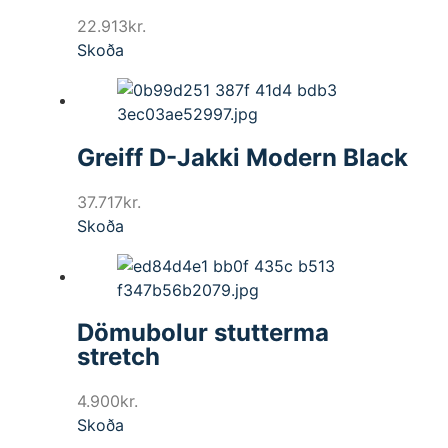
22.913
kr.
Skoða
Greiff D-Jakki Modern Black
37.717
kr.
Skoða
Dömubolur stutterma
stretch
4.900
kr.
Skoða