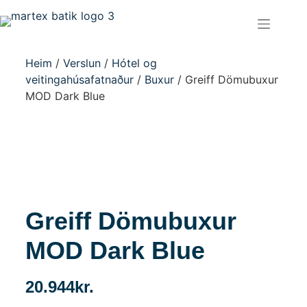
Heim
/
Verslun
/
Hótel og
veitingahúsafatnaður
/
Buxur
/ Greiff Dömubuxur
MOD Dark Blue
Greiff Dömubuxur
MOD Dark Blue
20.944
kr.