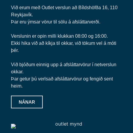
Við erum með Outlet verslun að Bíldshöfða 16, 110
Reykjavík.
Þar eru ýmsar vörur til sölu á afsláttarverði.
Verslunin er opin milli klukkan 08:00 og 16:00.
Ekki hika við að kíkja til okkar, við tökum vel á móti
þér.
Við bjóðum einnig upp á afsláttarvörur í netverslun
okkar.
Þar getur þú verlsað afsláttarvörur og fengið sent
heim.
NÁNAR