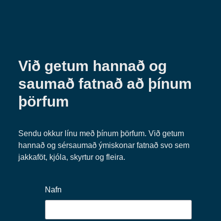
Við getum hannað og
saumað fatnað að þínum
þörfum
Sendu okkur línu með þínum þörfum. Við getum
hannað og sérsaumað ýmiskonar fatnað svo sem
jakkaföt, kjóla, skyrtur og fleira.
Nafn