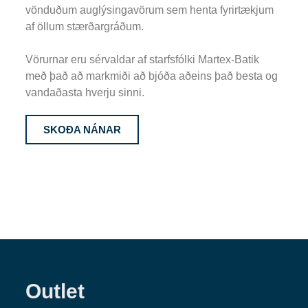
vönduðum auglýsingavörum sem henta fyrirtækjum
af öllum stærðargráðum.
Vörurnar eru sérvaldar af starfsfólki Martex-Batik
með það að markmiði að bjóða aðeins það besta og
vandaðasta hverju sinni.
SKOÐA NÁNAR
Outlet