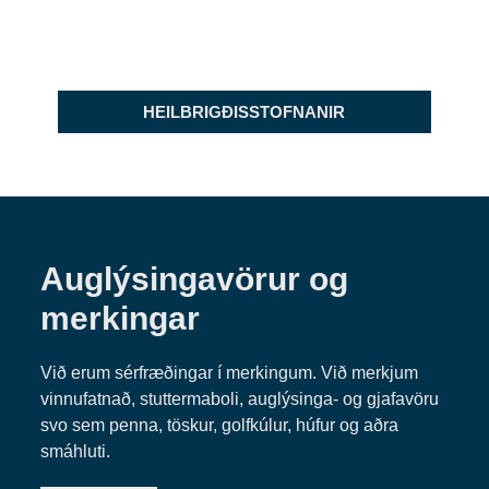
HEILBRIGÐISSTOFNANIR
Auglýsingavörur og
merkingar
Við erum sérfræðingar í merkingum. Við merkjum
vinnufatnað, stuttermaboli, auglýsinga- og gjafavöru
svo sem penna, töskur, golfkúlur, húfur og aðra
smáhluti.