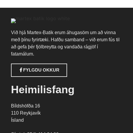
Við hjá Martex-Batik erum áhugasöm um að vinna
með þínu fyrirtæki. Hafðu samband – við erum fús til
að gefa þér fjölbreytta og vandaða rágjöf í
fatamálum.
FYLGDU OKKUR
Heimilisfang
Bíldshöfða 16
110 Reykjavík
Ísland