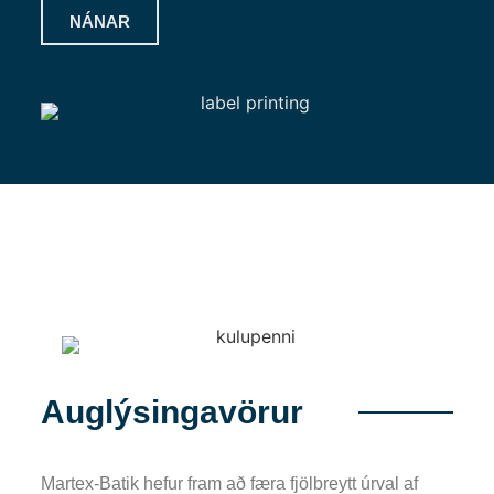
NÁNAR
Auglýsingavörur
Martex-Batik hefur fram að færa fjölbreytt úrval af