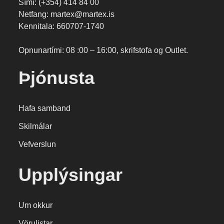
Sími: (+354) 414 84 00
Netfang: martex@martex.is
Kennitala: 660707-1740
Opnunartími: 08 :00 – 16:00, skrifstofa og Outlet.
Þjónusta
Hafa samband
Skilmálar
Vefverslun
Upplýsingar
Um okkur
Vörulistar