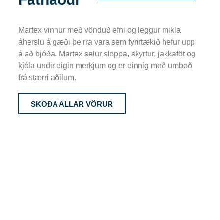
Martex vinnur með vönduð efni og leggur mikla
áherslu á gæði þeirra vara sem fyrirtækið hefur upp
á að bjóða. Martex selur sloppa, skyrtur, jakkaföt og
kjóla undir eigin merkjum og er einnig með umboð
frá stærri aðilum.
SKOÐA ALLAR VÖRUR