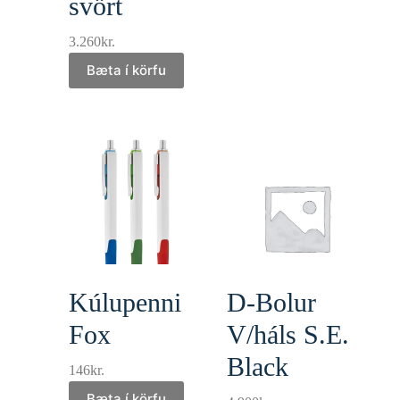
svört
3.260
kr.
Bæta í körfu
Kúlupenni
D-Bolur
Fox
V/háls S.E.
Black
146
kr.
Bæta í körfu