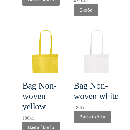
4.900
kr.
Skoða
Bag Non-
Bag Non-
woven
woven white
yellow
180
kr.
Bæta í körfu
180
kr.
Bæta í körfu