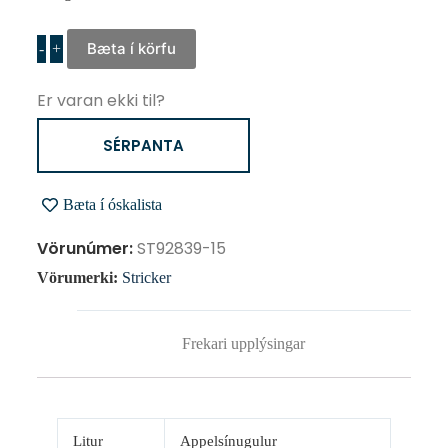
Bæta í körfu
-
+
Er varan ekki til?
SÉRPANTA
Bæta í óskalista
Vörunúmer:
ST92839-15
Vörumerki:
Stricker
Frekari upplýsingar
Litur
Appelsínugulur