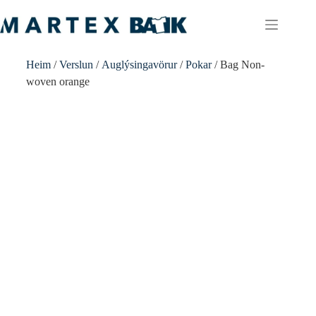
Heim
/
Verslun
/
Auglýsingavörur
/
Pokar
/ Bag Non-
woven orange