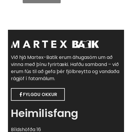
Við hjá Martex-Batik erum áhugasöm um að
vinna með þínu fyrirtæki. Hafðu samband – við
erum fús til að gefa þér fjölbreytta og vandaða
rágjöf í fatamálum.
FYLGDU OKKUR
Heimilisfang
Bíldshöfða 16