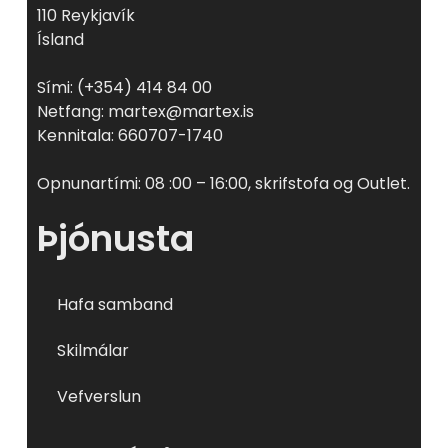
110 Reykjavík
Ísland
Sími: (+354) 414 84 00
Netfang: martex@martex.is
Kennitala: 660707-1740
Opnunartími: 08 :00 – 16:00, skrifstofa og Outlet.
Þjónusta
Hafa samband
Skilmálar
Vefverslun