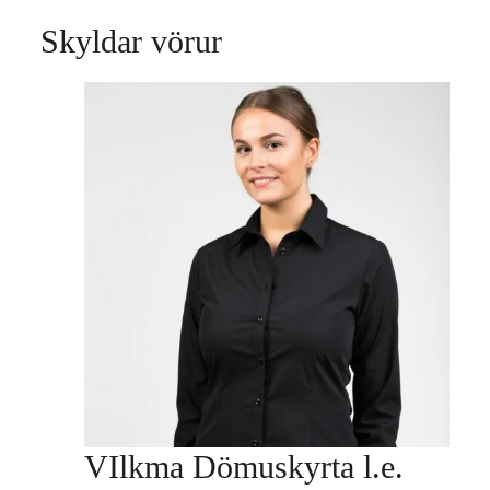
Skyldar vörur
VIlkma Dömuskyrta l.e.