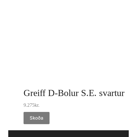
Greiff D-Bolur S.E. svartur
9.275
kr.
Skoða