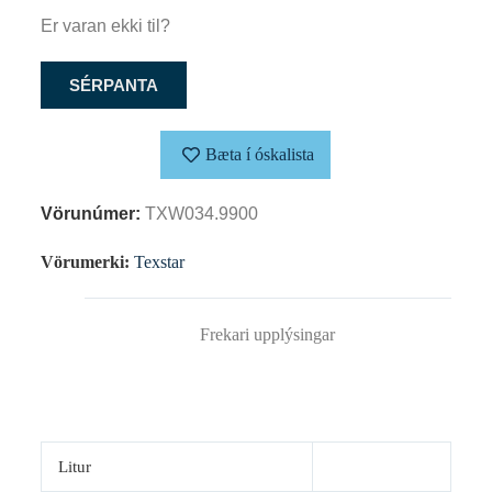
Er varan ekki til?
SÉRPANTA
Bæta í óskalista
Vörunúmer:
TXW034.9900
Vörumerki:
Texstar
Frekari upplýsingar
Litur