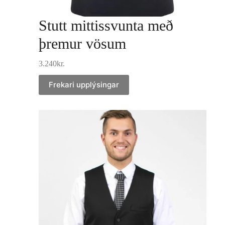
Stutt mittissvunta með
þremur vösum
3.240
kr.
Frekari upplýsingar