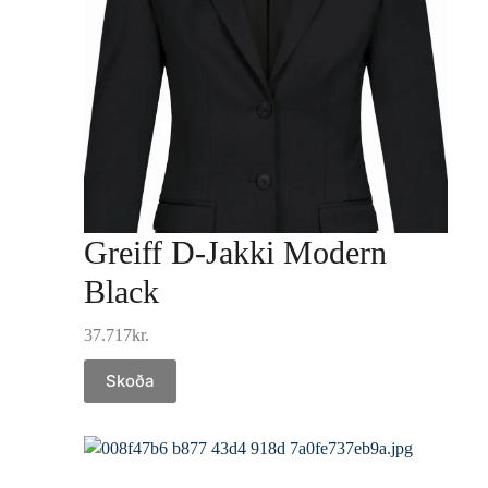
Greiff D-Jakki Modern
Black
37.717
kr.
Skoða