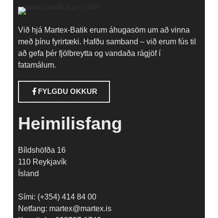
Við hjá Martex-Batik erum áhugasöm um að vinna
með þínu fyrirtæki. Hafðu samband – við erum fús til
að gefa þér fjölbreytta og vandaða rágjöf í
fatamálum.
FYLGDU OKKUR
Heimilisfang
Bíldshöfða 16
110 Reykjavík
Ísland
Sími: (+354) 414 84 00
Netfang: martex@martex.is