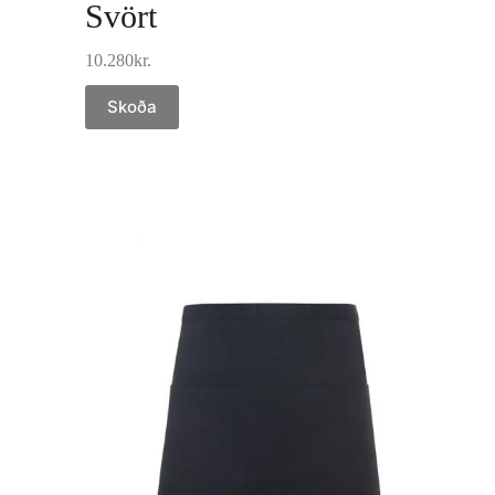
Svört
10.280
kr.
Skoða