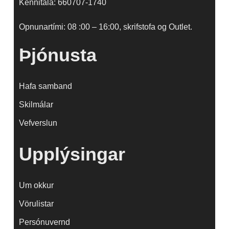
Kennitala: 660707-1740
Opnunartími: 08 :00 – 16:00, skrifstofa og Outlet.
Þjónusta
Hafa samband
Skilmálar
Vefverslun
Upplýsingar
Um okkur
Vörulistar
Persónuvernd