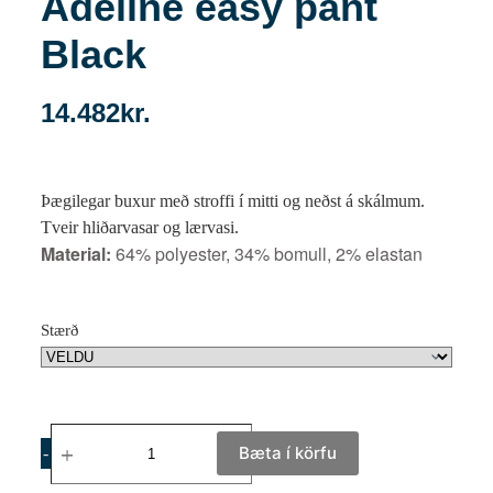
Adeline easy pant
Black
14.482
kr.
Þægilegar buxur með stroffi í mitti og neðst á skálmum.
Tveir hliðarvasar og lærvasi.
Material:
64% polyester, 34% bomull, 2% elastan
Stærð
Bæta í körfu
-
+