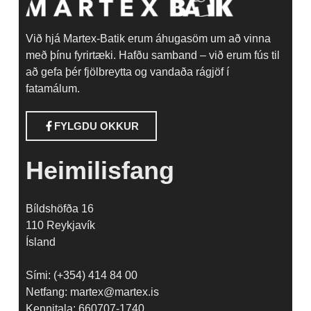
Við hjá Martex-Batik erum áhugasöm um að vinna
með þínu fyrirtæki. Hafðu samband – við erum fús til
að gefa þér fjölbreytta og vandaða rágjöf í
fatamálum.
FYLGDU OKKUR
Heimilisfang
Bíldshöfða 16
110 Reykjavík
Ísland
Sími: (+354) 414 84 00
Netfang: martex@martex.is
Kennitala: 660707-1740