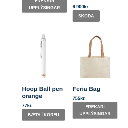
FREKARI
6.900
kr.
UPPLÝSINGAR
SKOÐA
Hoop Ball pen
Feria Bag
orange
755
kr.
77
kr.
FREKARI
UPPLÝSINGAR
BÆTA Í KÖRFU