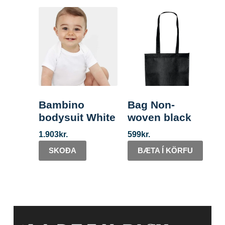
Bambino
Bag Non-
bodysuit White
woven black
1.903
kr.
599
kr.
SKOÐA
BÆTA Í KÖRFU