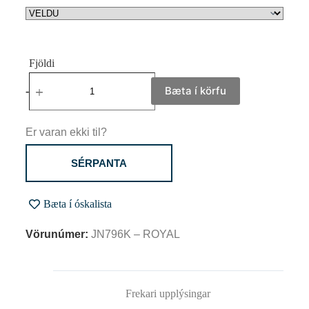
Bæta í körfu
-
+
Er varan ekki til?
SÉRPANTA
Bæta í óskalista
Vörunúmer:
JN796K – ROYAL
Frekari upplýsingar