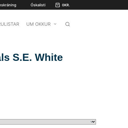
nskráning
Óskalisti
0
KR.
ULISTAR
UM OKKUR
ls S.E. White