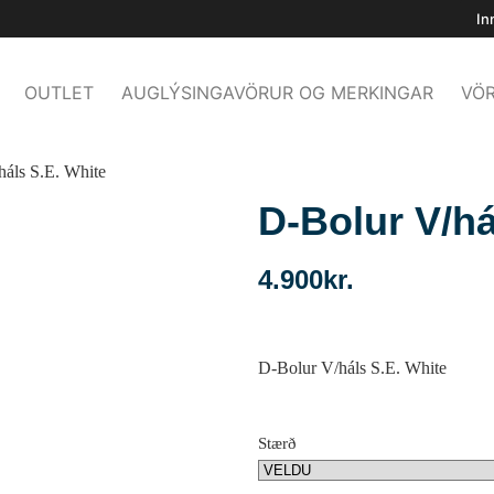
In
OUTLET
AUGLÝSINGAVÖRUR OG MERKINGAR
VÖR
háls S.E. White
D-Bolur V/há
4.900
kr.
D-Bolur V/háls S.E. White
Stærð