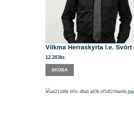
Vilkma Herraskyrta l.e. Svört
12.203
kr.
SKOÐA