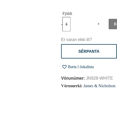
B
-
+
Er varan ekki til?
SÉRPANTA
Bæta í óskalista
Vörunúmer:
JN928-WHITE
Vörumerki:
James & Nicholson