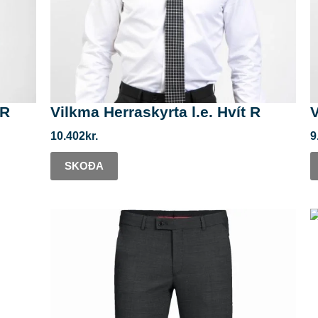
 R
Vilkma Herraskyrta l.e. Hvít R
V
10.402
kr.
9
SKOÐA