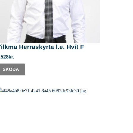
ilkma Herraskyrta l.e. Hvít F
.528
kr.
SKOÐA