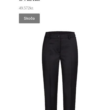
49.572
kr.
Skoða