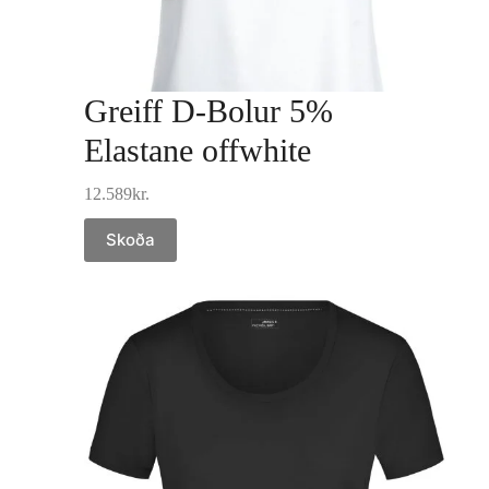
Greiff D-Bolur 5%
Elastane offwhite
12.589
kr.
Skoða