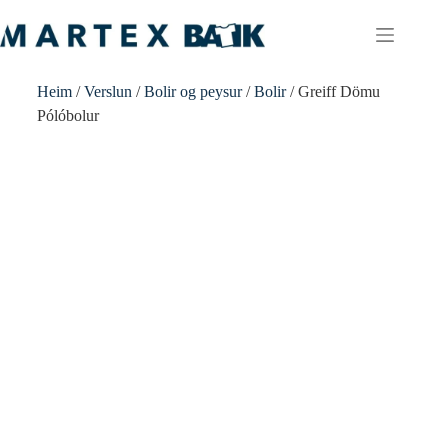
Heim
/
Verslun
/
Bolir og peysur
/
Bolir
/ Greiff Dömu
Pólóbolur