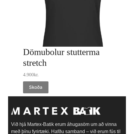
Dömubolur stutterma
stretch
4.900
kr.
Skoða
Við hjá Martex-Batik erum áhugasöm um að vinna
með þínu fyrirtæki. Hafðu samband – við erum fús til