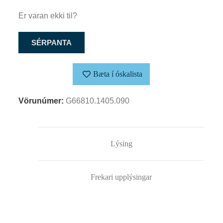
Er varan ekki til?
SÉRPANTA
Bæta í óskalista
Vörunúmer:
G66810.1405.090
Lýsing
Frekari upplýsingar