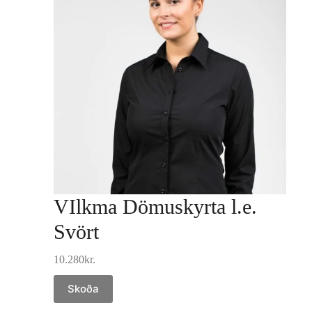
VIlkma Dömuskyrta l.e.
Svört
10.280
kr.
Skoða