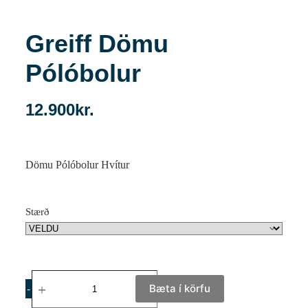
Greiff Dömu
Pólóbolur
12.900
kr.
Dömu Pólóbolur Hvítur
Stærð
Bæta í körfu
-
+