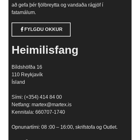
að gefa þér fjölbreytta og vandaða rágjöf í
fatamálum.
FYLGDU OKKUR
Heimilisfang
Bíldshöfða 16
110 Reykjavík
Ísland
Sími: (+354) 414 84 00
Netfang: martex@martex.is
Kennitala: 660707-1740
Opnunartími: 08 :00 – 16:00, skrifstofa og Outlet.