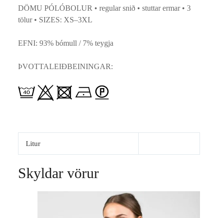
DÖMU PÓLÓBOLUR • regular snið • stuttar ermar • 3
tölur • SIZES: XS–3XL
EFNI: 93% bómull / 7% teygja
ÞVOTTALEIÐBEININGAR:
Litur
Skyldar vörur