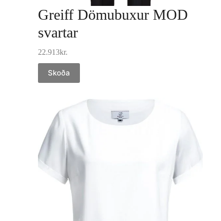
Greiff Dömubuxur MOD
svartar
22.913
kr.
Skoða