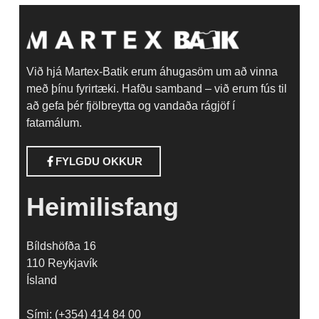
Við hjá Martex-Batik erum áhugasöm um að vinna
með þínu fyrirtæki. Hafðu samband – við erum fús til
að gefa þér fjölbreytta og vandaða rágjöf í
fatamálum.
FYLGDU OKKUR
Heimilisfang
Bíldshöfða 16
110 Reykjavík
Ísland
Sími: (+354) 414 84 00