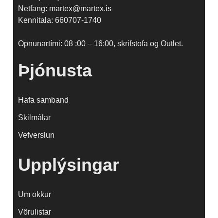
Netfang: martex@martex.is
Kennitala: 660707-1740
Opnunartími: 08 :00 – 16:00, skrifstofa og Outlet.
Þjónusta
Hafa samband
Skilmálar
Vefverslun
Upplýsingar
Um okkur
Vörulistar