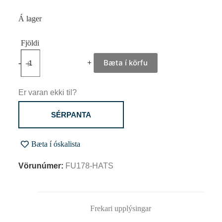
Á lager
Bæta í körfu
-
+
Er varan ekki til?
SÉRPANTA
Bæta í óskalista
Vörunúmer:
FU178-HATS
Frekari upplýsingar