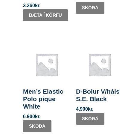
3.260
kr.
SKOÐA
BÆTA Í KÖRFU
Men’s Elastic
D-Bolur V/háls
Polo pique
S.E. Black
White
4.900
kr.
6.900
kr.
SKOÐA
SKOÐA