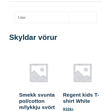
Litur
Skyldar vörur
Smekk svunta
Regent kids T-
pol/cotton
shirt White
m/lykkju svört
932
kr.