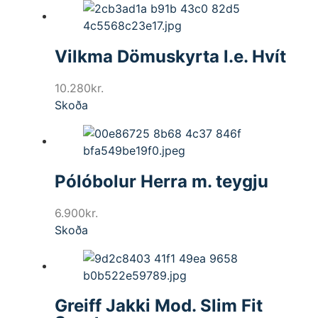
Vilkma Dömuskyrta l.e. Hvít
10.280
kr.
Skoða
Pólóbolur Herra m. teygju
6.900
kr.
Skoða
Greiff Jakki Mod. Slim Fit