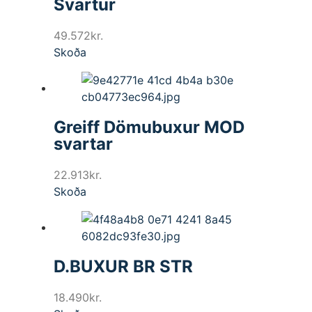
Svartur
49.572
kr.
Skoða
Greiff Dömubuxur MOD
svartar
22.913
kr.
Skoða
D.BUXUR BR STR
18.490
kr.