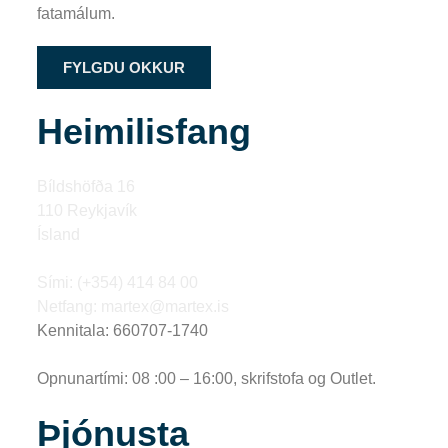
fatamálum.
FYLGDU OKKUR
Heimilisfang
Bíldshöfða 16
110 Reykjavík
Ísland
Sími: (+354) 414 84 00
Netfang: martex@martex.is
Kennitala: 660707-1740
Opnunartími: 08 :00 – 16:00, skrifstofa og Outlet.
Þjónusta