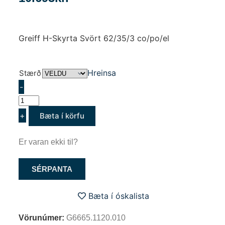
Greiff H-Skyrta Svört 62/35/3 co/po/el
Hreinsa
Stærð
-
+
Bæta í körfu
Er varan ekki til?
SÉRPANTA
Bæta í óskalista
Vörunúmer:
G6665.1120.010