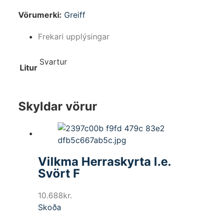
Vörumerki:
Greiff
Frekari upplýsingar
Svartur
Litur
Skyldar vörur
Vilkma Herraskyrta l.e.
Svört F
10.688
kr.
Skoða