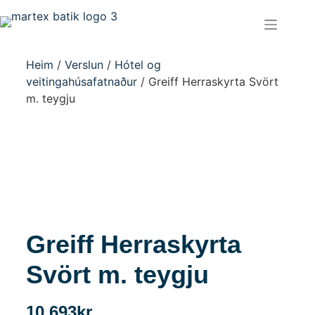
Heim
/
Verslun
/
Hótel og
veitingahúsafatnaður
/ Greiff Herraskyrta Svört
m. teygju
Greiff Herraskyrta
Svört m. teygju
10.693
kr.