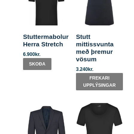
Stuttermabolur
Stutt
Herra Stretch
mittissvunta
með þremur
6.900
kr.
vösum
SKOÐA
3.240
kr.
FREKARI
UPPLÝSINGAR