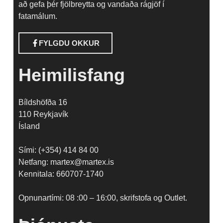
að gefa þér fjölbreytta og vandaða rágjöf í
fatamálum.
FYLGDU OKKUR
Heimilisfang
Bíldshöfða 16
110 Reykjavík
Ísland
Sími: (+354) 414 84 00
Netfang: martex@martex.is
Kennitala: 660707-1740
Opnunartími: 08 :00 – 16:00, skrifstofa og Outlet.