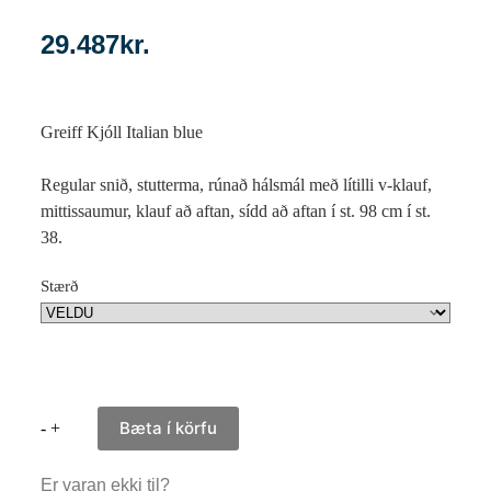
29.487
kr.
Greiff Kjóll Italian blue
Regular snið, stutterma, rúnað hálsmál með lítilli v-klauf,
mittissaumur, klauf að aftan, sídd að aftan í st. 98 cm í st.
38.
Stærð
Bæta í körfu
-
+
Er varan ekki til?