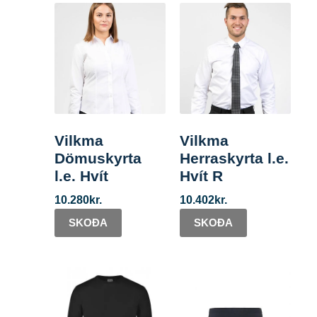
Vilkma
Vilkma
Dömuskyrta
Herraskyrta l.e.
l.e. Hvít
Hvít R
10.280
kr.
10.402
kr.
SKOÐA
SKOÐA