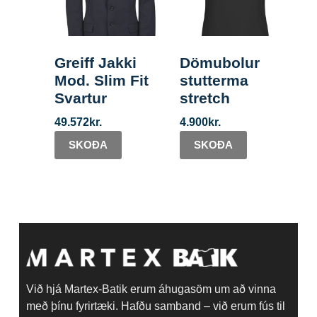
Greiff Jakki
Dömubolur
Mod. Slim Fit
stutterma
Svartur
stretch
49.572
kr.
4.900
kr.
SKOÐA
SKOÐA
Við hjá Martex-Batik erum áhugasöm um að vinna
með þínu fyrirtæki. Hafðu samband – við erum fús til