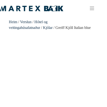
Heim
/
Verslun
/
Hótel og
veitingahúsafatnaður
/
Kjólar
/ Greiff Kjóll Italian blue