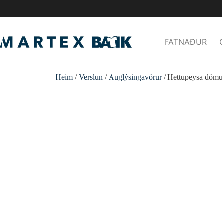
FATNAÐUR
Heim
/
Verslun
/
Auglýsingavörur
/ Hettupeysa döm