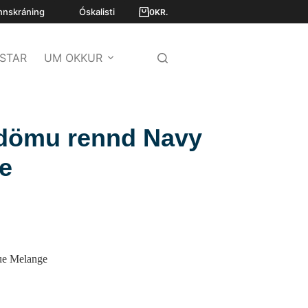
nnskráning
Óskalisti
0
KR.
STAR
UM OKKUR
 dömu rennd Navy
e
ue Melange