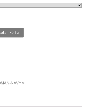
æta í körfu
OMAN-NAVYM