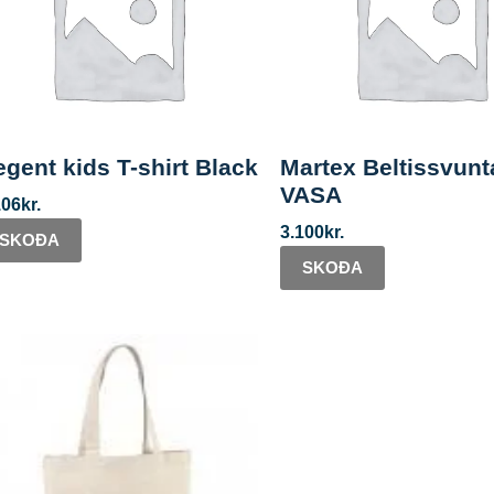
gent kids T-shirt Black
Martex Beltissvunt
VASA
106
kr.
3.100
kr.
SKOÐA
SKOÐA