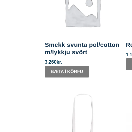
Smekk svunta pol/cotton
Re
m/lykkju svört
1.
3.260
kr.
BÆTA Í KÖRFU