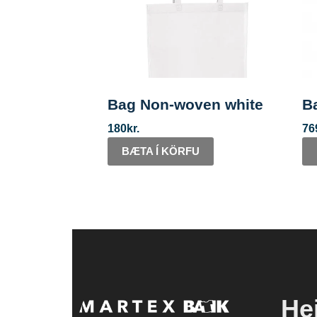
Bag Non-woven white
B
180
kr.
76
BÆTA Í KÖRFU
He