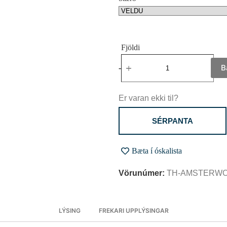
B
-
+
Er varan ekki til?
SÉRPANTA
Bæta í óskalista
Vörunúmer:
TH-AMSTERW
LÝSING
FREKARI UPPLÝSINGAR