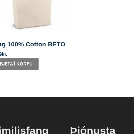
ag 100% Cotton BETO
9
kr.
BÆTA Í KÖRFU
imilisfang
Þjónusta