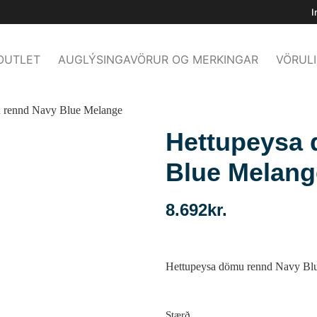
I
OUTLET
AUGLÝSINGAVÖRUR OG MERKINGAR
VÖRULI
u rennd Navy Blue Melange
Hettupeysa
Blue Melang
8.692
kr.
Hettupeysa dömu rennd Navy Bl
Stærð