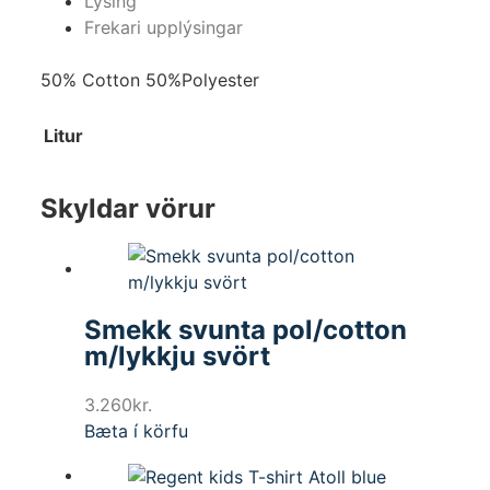
Lýsing
Frekari upplýsingar
50% Cotton 50%Polyester
Litur
Skyldar vörur
Smekk svunta pol/cotton
m/lykkju svört
3.260
kr.
Bæta í körfu