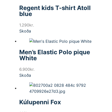
Regent kids T-shirt Atoll
blue
1.290
kr.
Skoða
Men’s Elastic Polo pique
White
6.900
kr.
Skoða
Kúlupenni Fox