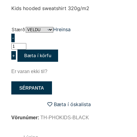
Kids hooded sweatshirt 320g/m2
Hreinsa
Stærð
-
+
Bæta í körfu
Er varan ekki til?
SÉRPANTA
Bæta í óskalista
Vörunúmer:
TH-PHOKIDS-BLACK