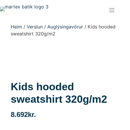
Heim
/
Verslun
/
Auglýsingavörur
/ Kids hooded
sweatshirt 320g/m2
Kids hooded
sweatshirt 320g/m2
8.692
kr.