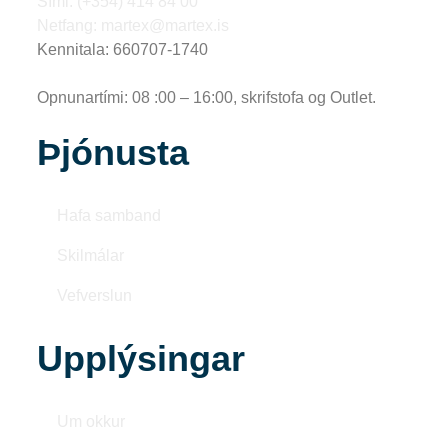
Sími: (+354) 414 84 00
Netfang: martex@martex.is
Kennitala: 660707-1740
Opnunartími: 08 :00 – 16:00, skrifstofa og Outlet.
Þjónusta
Hafa samband
Skilmálar
Vefverslun
Upplýsingar
Um okkur