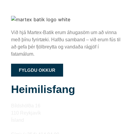
Við hjá Martex-Batik erum áhugasöm um að vinna
með þínu fyrirtæki. Hafðu samband – við erum fús til
að gefa þér fjölbreytta og vandaða rágjöf í
fatamálum.
FYLGDU OKKUR
Heimilisfang
Bíldshöfða 16
110 Reykjavík
Ísland