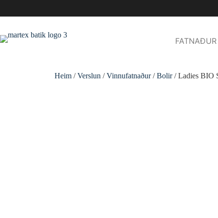
FATNAÐUR
Heim
/
Verslun
/
Vinnufatnaður
/
Bolir
/ Ladies BIO 