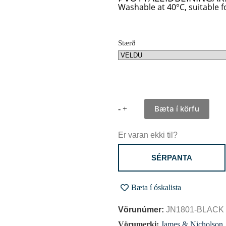
Washable at 40°C, suitable f
Stærð
Bæta í körfu
-
+
Er varan ekki til?
SÉRPANTA
Bæta í óskalista
Vörunúmer:
JN1801-BLACK
Vörumerki:
James & Nicholson