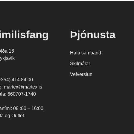
imilisfang
Þjónusta
öfða 16
Hafa samband
ykjavík
Skilmálar
Vefverslun
(+354) 414 84 00
g: martex@martex.is
ala: 660707-1740
tími: 08 :00 – 16:00,
ofa og Outlet.