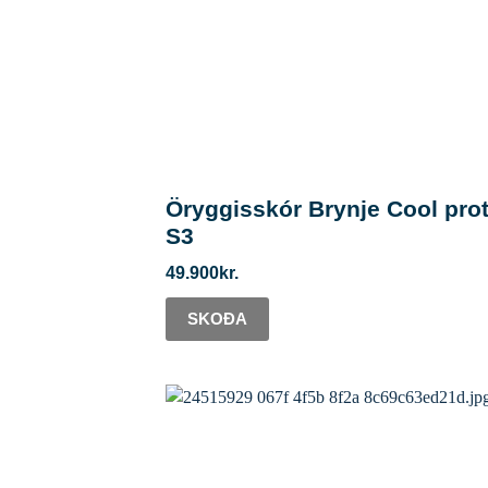
Öryggisskór Brynje Cool pro
S3
49.900
kr.
SKOÐA