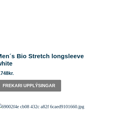
en´s Bio Stretch longsleeve
white
.748
kr.
FREKARI UPPLÝSINGAR