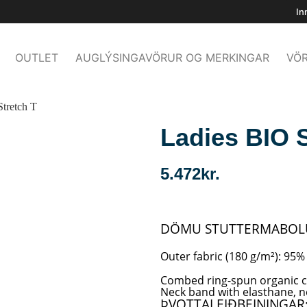
In
OUTLET
AUGLÝSINGAVÖRUR OG MERKINGAR
VÖR
Stretch T
Ladies BIO S
5.472
kr.
DÖMU STUTTERMABOLU
Outer fabric (180 g/m²): 95%
Combed ring-spun organic c
Neck band with elasthane, n
ÞVOTTALEIÐBEININGAR