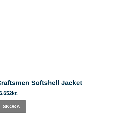
raftsmen Softshell Jacket
6.652
kr.
SKOÐA