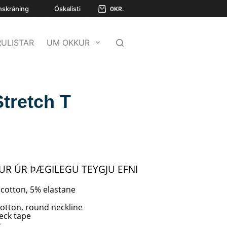
nskráning
Óskalisti
0
KR.
ULISTAR
UM OKKUR
tretch T
R ÚR ÞÆGILEGU TEYGJU EFNI
 cotton, 5% elastane
otton, round neckline
eck tape
: