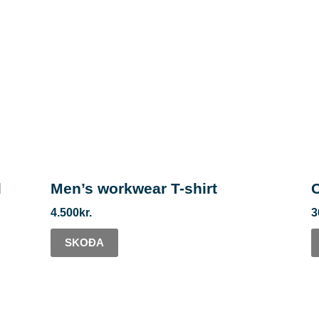
l
Men’s workwear T-shirt
C
4.500
kr.
3
SKOÐA