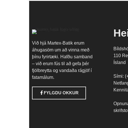
He
Við hjá Martex-Batik erum
Bíldsh
áhugasöm um að vinna með
110 Re
þínu fyrirtæki. Hafðu samband
Ísland
– við erum fús til að gefa þér
fjölbreytta og vandaða rágjöf í
Sími: 
fatamálum.
Netfan
Kennit
FYLGDU OKKUR
Opnunar
skrifst