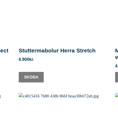
tect
Stuttermabolur Herra Stretch
M
6.900
kr.
4
SKOÐA