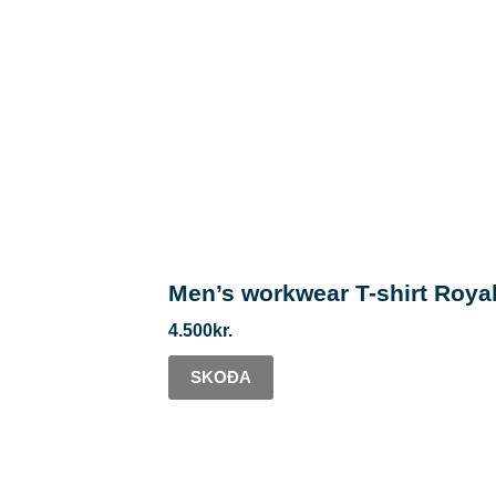
Men’s workwear T-shirt Roya
4.500
kr.
SKOÐA