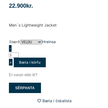
22.900
kr.
Men´s Lightweight Jacket
Hreinsa
Stærð
-
+
Bæta í körfu
Er varan ekki til?
SÉRPANTA
Bæta í óskalista