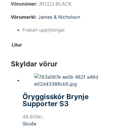
Vörunúmer:
JN1112-BLACK
Vörumerki:
James & Nicholson
Frekari upplýsingar
Litur
Skyldar vörur
Öryggisskór Brynje
Supporter S3
49.900
kr.
Skoða