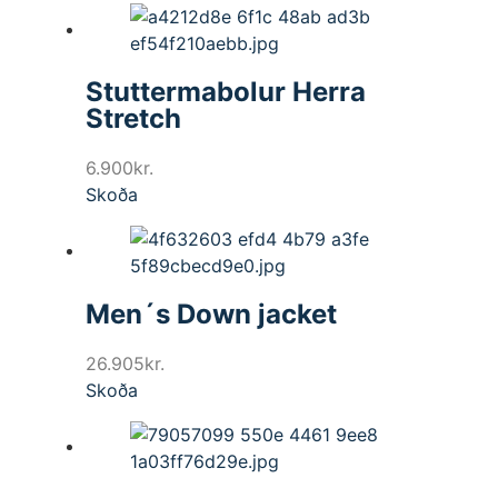
Stuttermabolur Herra
Stretch
6.900
kr.
Skoða
Men´s Down jacket
26.905
kr.
Skoða