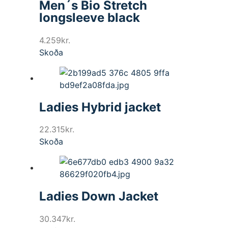
Men´s Bio Stretch
longsleeve black
4.259
kr.
Skoða
Ladies Hybrid jacket
22.315
kr.
Skoða
Ladies Down Jacket
30.347
kr.