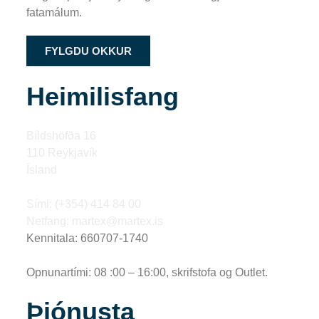
fatamálum.
FYLGDU OKKUR
Heimilisfang
Bíldshöfða 16
110 Reykjavík
Ísland
Sími: (+354) 414 84 00
Netfang: martex@martex.is
Kennitala: 660707-1740
Opnunartími: 08 :00 – 16:00, skrifstofa og Outlet.
Þjónusta