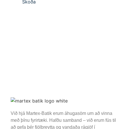
Skoða
Við hjá Martex-Batik erum áhugasöm um að vinna
með þínu fyrirtæki. Hafðu samband – við erum fús til
að gefa þér fjölbreytta og vandaða rágjöf í