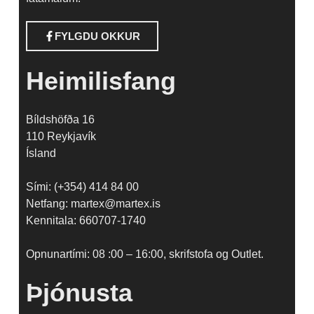
FYLGDU OKKUR
Heimilisfang
Bíldshöfða 16
110 Reykjavík
Ísland
Sími: (+354) 414 84 00
Netfang: martex@martex.is
Kennitala: 660707-1740
Opnunartími: 08 :00 – 16:00, skrifstofa og Outlet.
Þjónusta