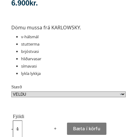
6.900
kr.
Dömu mussa frá KARLOWSKY.
v-hálsmál
stutterma
brjóstvasi
hliðarvasar
símavasi
lykla lykkja
Stærð
Bæta í körfu
-
+