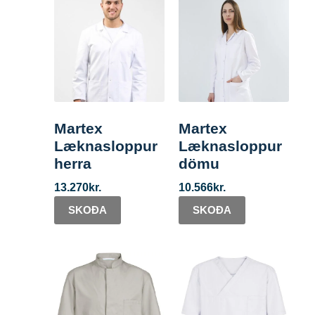
Martex
Martex
Læknasloppur
Læknasloppur
herra
dömu
13.270
kr.
10.566
kr.
SKOÐA
SKOÐA