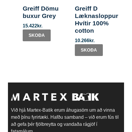
Greiff Dömu
Greiff D
buxur Grey
Læknasloppur
Hvítir 100%
15.422
kr.
cotton
SKOÐA
10.266
kr.
SKOÐA
Við hjá Martex-Batik erum áhugasöm um að vinna
með þínu fyrirtæki. Hafðu samband – við erum fús til
að gefa þér fjölbreytta og vandaða rágjöf í
fatamálum.