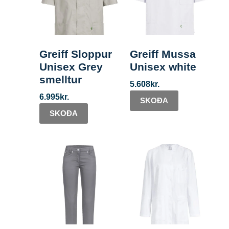
Greiff Sloppur
Greiff Mussa
Unisex Grey
Unisex white
smelltur
5.608
kr.
6.995
kr.
SKOÐA
SKOÐA