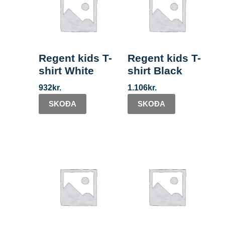
Regent kids T-
Regent kids T-
shirt White
shirt Black
932
kr.
1.106
kr.
SKOÐA
SKOÐA