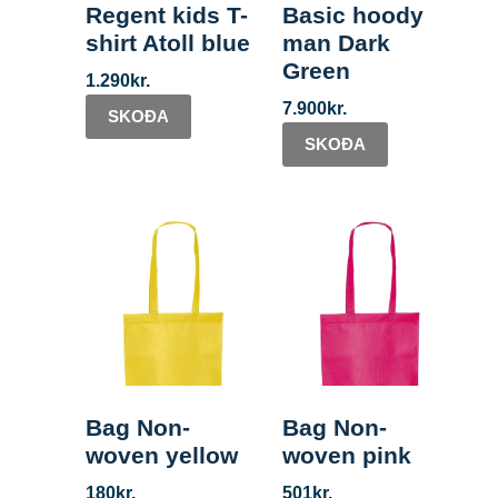
Regent kids T-
Basic hoody
shirt Atoll blue
man Dark
Green
1.290
kr.
7.900
kr.
SKOÐA
SKOÐA
Bag Non-
Bag Non-
woven yellow
woven pink
180
kr.
501
kr.