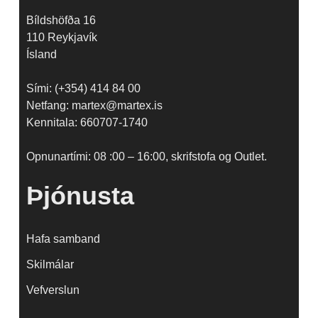
Bíldshöfða 16
110 Reykjavík
Ísland
Sími: (+354) 414 84 00
Netfang: martex@martex.is
Kennitala: 660707-1740
Opnunartími: 08 :00 – 16:00, skrifstofa og Outlet.
Þjónusta
Hafa samband
Skilmálar
Vefverslun