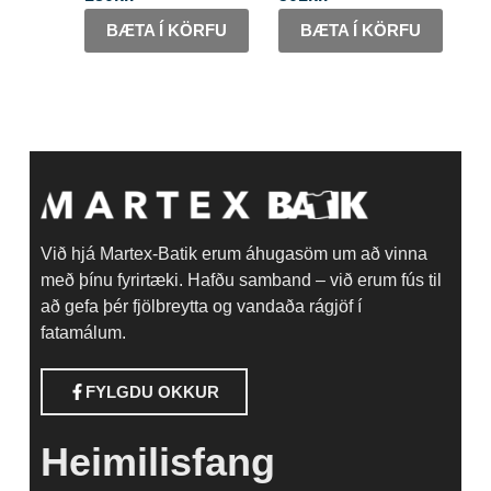
BÆTA Í KÖRFU
BÆTA Í KÖRFU
Við hjá Martex-Batik erum áhugasöm um að vinna
með þínu fyrirtæki. Hafðu samband – við erum fús til
að gefa þér fjölbreytta og vandaða rágjöf í
fatamálum.
FYLGDU OKKUR
Heimilisfang