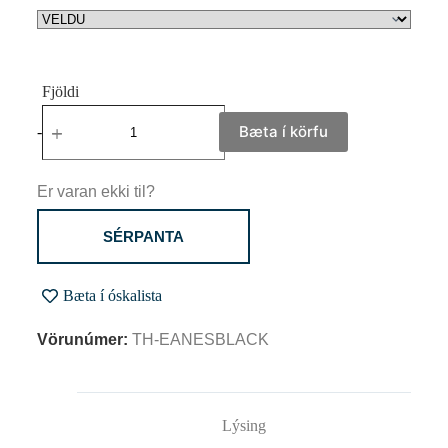
Bæta í körfu
-
+
Er varan ekki til?
SÉRPANTA
Bæta í óskalista
Vörunúmer:
TH-EANESBLACK
Lýsing