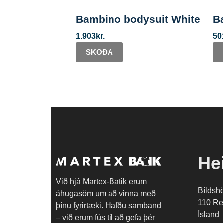
Bambino bodysuit White
B
1.903
kr.
50
SKOÐA
He
Við hjá Martex-Batik erum
Bíldsh
áhugasöm um að vinna með
110 Re
þínu fyrirtæki. Hafðu samband
Ísland
– við erum fús til að gefa þér