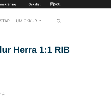
nnskráning
Óskalisti
0
KR.
STAR
UM OKKUR
ur Herra 1:1 RIB
 gr