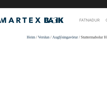
FATNAÐUR
Heim
/
Verslun
/
Auglýsingavörur
/ Stuttermabolur H