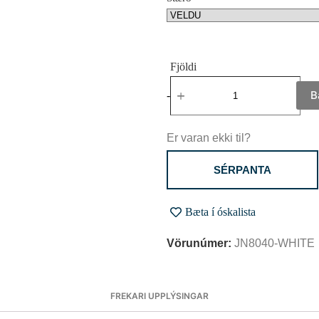
B
-
+
Er varan ekki til?
SÉRPANTA
Bæta í óskalista
Vörunúmer:
JN8040-WHITE
FREKARI UPPLÝSINGAR