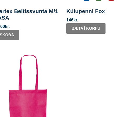
artex Beltissvunta M/1
Kúlupenni Fox
ASA
146
kr.
100
kr.
BÆTA Í KÖRFU
SKOÐA