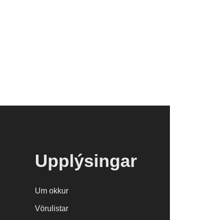
Upplýsingar
Um okkur
Vörulistar