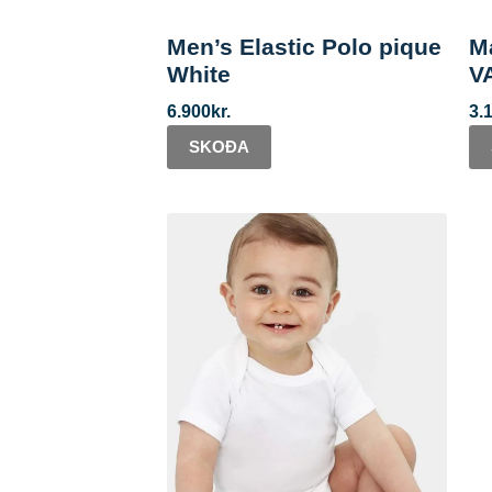
Men’s Elastic Polo pique
M
White
V
6.900
kr.
3.
SKOÐA