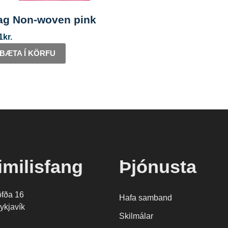
ag Non-woven pink
1
kr.
BÆTA Í KÖRFU
imilisfang
Þjónusta
öfða 16
Hafa samband
ykjavík
Skilmálar