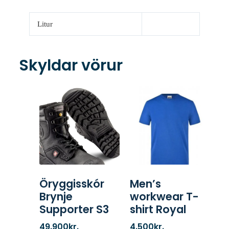
Litur
Skyldar vörur
Öryggisskór
Men’s
Brynje
workwear T-
Supporter S3
shirt Royal
49.900
kr.
4.500
kr.