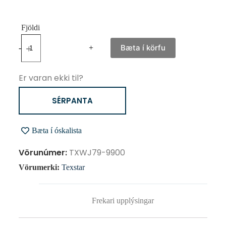
Bæta í körfu
-
+
Er varan ekki til?
SÉRPANTA
Bæta í óskalista
Vörunúmer:
TXWJ79-9900
Vörumerki:
Texstar
Frekari upplýsingar