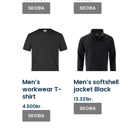
SKOÐA
SKOÐA
Men’s
Men’s softshell
workwear T-
jacket Black
shirt
13.321
kr.
4.500
kr.
SKOÐA
SKOÐA