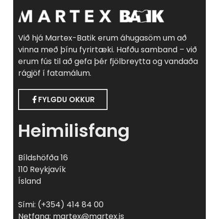
Við hjá Martex-Batik erum áhugasöm um að
vinna með þínu fyrirtæki. Hafðu samband – við
erum fús til að gefa þér fjölbreytta og vandaða
rágjöf í fatamálum.
FYLGDU OKKUR
Heimilisfang
Bíldshöfða 16
110 Reykjavík
Ísland
Sími: (+354) 414 84 00
Netfang: martex@martex.is