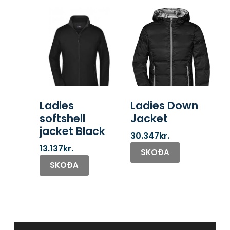
Ladies
Ladies Down
softshell
Jacket
jacket Black
30.347
kr.
13.137
kr.
SKOÐA
SKOÐA