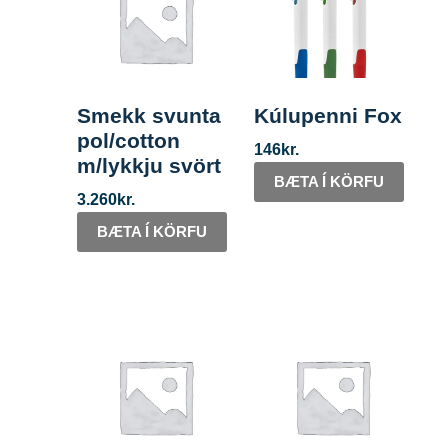
Smekk svunta
Kúlupenni Fox
pol/cotton
146
kr.
m/lykkju svört
BÆTA Í KÖRFU
3.260
kr.
BÆTA Í KÖRFU