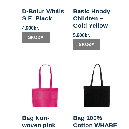
D-Bolur V/háls
Basic Hoody
S.E. Black
Children –
Gold Yellow
4.900
kr.
5.900
kr.
SKOÐA
SKOÐA
Bag Non-
Bag 100%
woven pink
Cotton WHARF