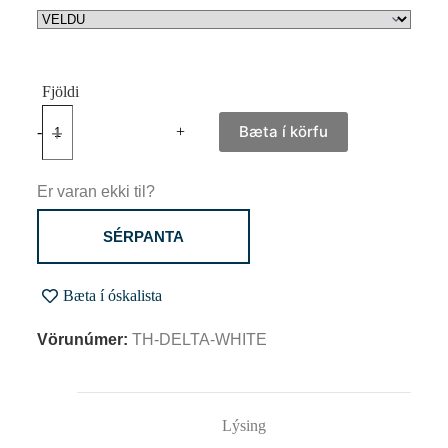
Bæta í körfu
-
+
Er varan ekki til?
SÉRPANTA
Bæta í óskalista
Vörunúmer:
TH-DELTA-WHITE
Lýsing