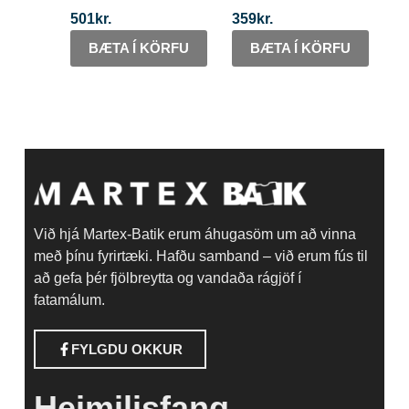
501
kr.
359
kr.
BÆTA Í KÖRFU
BÆTA Í KÖRFU
Við hjá Martex-Batik erum áhugasöm um að vinna
með þínu fyrirtæki. Hafðu samband – við erum fús til
að gefa þér fjölbreytta og vandaða rágjöf í
fatamálum.
FYLGDU OKKUR
Heimilisfang