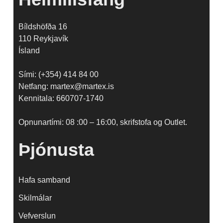
Bíldshöfða 16
110 Reykjavík
Ísland
Sími: (+354) 414 84 00
Netfang: martex@martex.is
Kennitala: 660707-1740
Opnunartími: 08 :00 – 16:00, skrifstofa og Outlet.
Þjónusta
Hafa samband
Skilmálar
Vefverslun