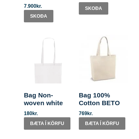
7.900
kr.
SKOÐA
SKOÐA
Bag Non-
Bag 100%
woven white
Cotton BETO
180
kr.
769
kr.
BÆTA Í KÖRFU
BÆTA Í KÖRFU