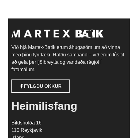
Við hjá Martex-Batik erum áhugasöm um að vinna
með þínu fyrirtæki. Hafðu samband – við erum fús til
að gefa þér fjölbreytta og vandaða rágjöf í
fatamálum.
FYLGDU OKKUR
Heimilisfang
Bíldshöfða 16
110 Reykjavík
Ísland