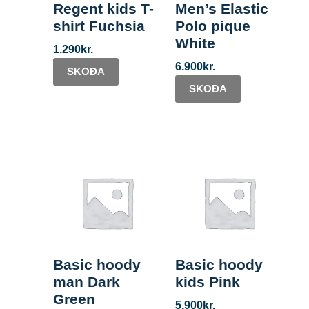
Regent kids T-
Men’s Elastic
shirt Fuchsia
Polo pique
White
1.290
kr.
6.900
kr.
SKOÐA
SKOÐA
Basic hoody
Basic hoody
man Dark
kids Pink
Green
5.900
kr.