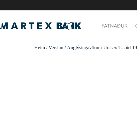
FATNAÐUR
Heim
/
Verslun
/
Auglýsingavörur
/ Unisex T-shirt 1