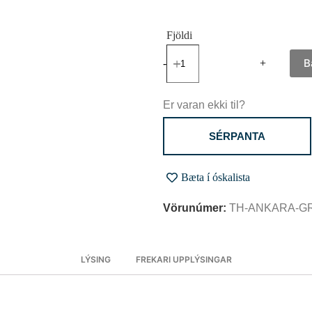
B
-
+
Er varan ekki til?
SÉRPANTA
Bæta í óskalista
Vörunúmer:
TH-ANKARA-G
LÝSING
FREKARI UPPLÝSINGAR