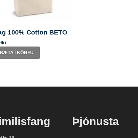
ag 100% Cotton BETO
9
kr.
BÆTA Í KÖRFU
imilisfang
Þjónusta