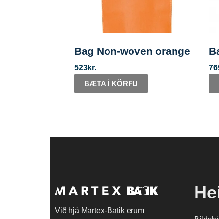
Bag Non-woven orange
B
523
kr.
76
BÆTA Í KÖRFU
He
Við hjá Martex-Batik erum