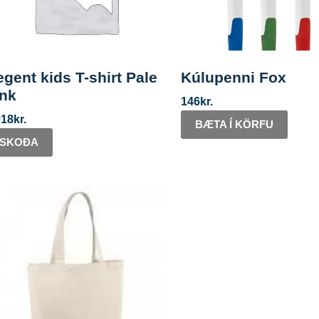
gent kids T-shirt Pale
Kúlupenni Fox
ink
146
kr.
018
kr.
BÆTA Í KÖRFU
SKOÐA