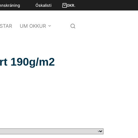
nnskráning
Óskalisti
0
KR.
STAR
UM OKKUR
rt 190g/m2