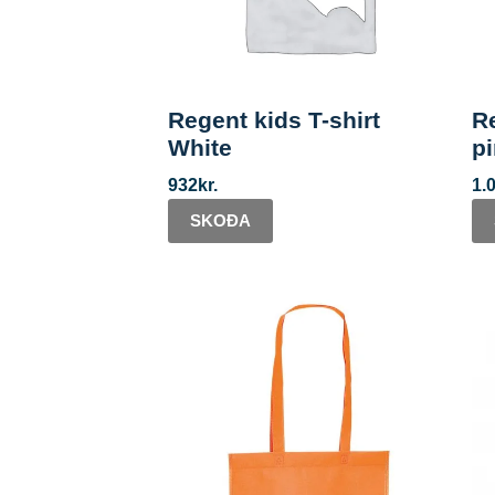
Regent kids T-shirt
Re
White
p
932
kr.
1.
SKOÐA