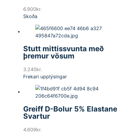
6.900
kr.
Skoða
Stutt mittissvunta með
þremur vösum
3.240
kr.
Frekari upplýsingar
Greiff D-Bolur 5% Elastane
Svartur
4.609
kr.