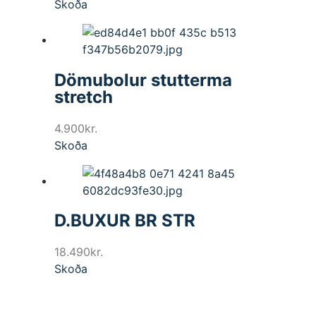
Skoða
Dömubolur stutterma
stretch
4.900
kr.
Skoða
D.BUXUR BR STR
18.490
kr.
Skoða