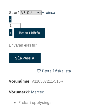
Hreinsa
Stærð
-
+
Bæta í körfu
Er varan ekki til?
SÉRPANTA
Bæta í óskalista
Vörunúmer:
V110337211-515R
Vörumerki:
Martex
Frekari upplýsingar