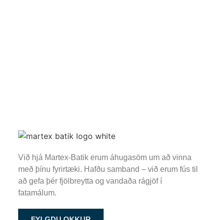
Við hjá Martex-Batik erum áhugasöm um að vinna
með þínu fyrirtæki. Hafðu samband – við erum fús til
að gefa þér fjölbreytta og vandaða rágjöf í
fatamálum.
FYLGDU OKKUR