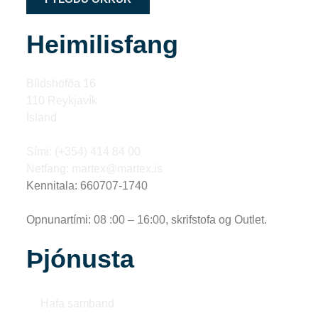
Heimilisfang
Bíldshöfða 16
110 Reykjavík
Ísland
Sími: (+354) 414 84 00
Netfang: martex@martex.is
Kennitala: 660707-1740
Opnunartími: 08 :00 – 16:00, skrifstofa og Outlet.
Þjónusta
Hafa samband