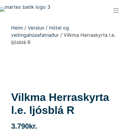
Heim
/
Verslun
/
Hótel og
veitingahúsafatnaður
/ Vilkma Herraskyrta l.e.
ljósblá R
Vilkma Herraskyrta
l.e. ljósblá R
3.790
kr.