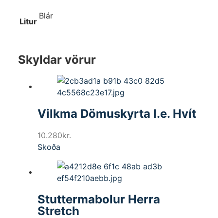
Blár
Litur
Skyldar vörur
Vilkma Dömuskyrta l.e. Hvít
10.280
kr.
Skoða
Stuttermabolur Herra
Stretch