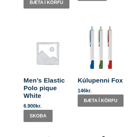
BÆTA Í KÖRFU
Men’s Elastic
Kúlupenni Fox
Polo pique
146
kr.
White
BÆTA Í KÖRFU
6.900
kr.
SKOÐA