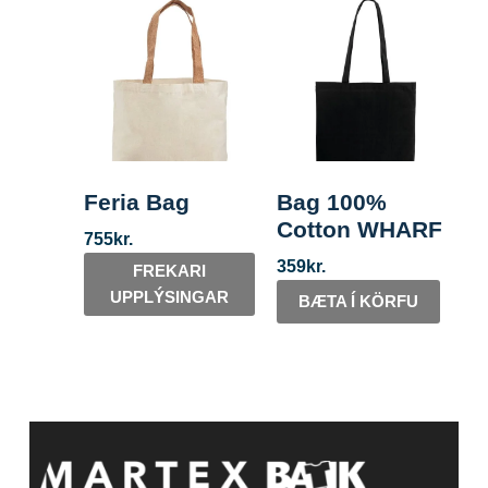
Feria Bag
Bag 100%
Cotton WHARF
755
kr.
359
kr.
FREKARI
UPPLÝSINGAR
BÆTA Í KÖRFU