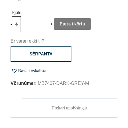
Bæta í körfu
-
+
Er varan ekki til?
SÉRPANTA
Bæta í óskalista
Vörunúmer:
MB7407-DARK-GREY-M
Frekari upplýsingar