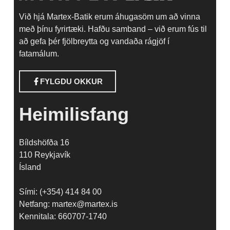
Við hjá Martex-Batik erum áhugasöm um að vinna
með þínu fyrirtæki. Hafðu samband – við erum fús til
að gefa þér fjölbreytta og vandaða rágjöf í
fatamálum.
FYLGDU OKKUR
Heimilisfang
Bíldshöfða 16
110 Reykjavík
Ísland
Sími: (+354) 414 84 00
Netfang: martex@martex.is
Kennitala: 660707-1740