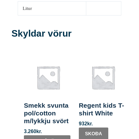
Litur
Skyldar vörur
Smekk svunta
Regent kids T-
pol/cotton
shirt White
m/lykkju svört
932
kr.
3.260
kr.
SKOÐA