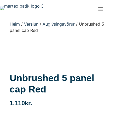
Heim
/
Verslun
/
Auglýsingavörur
/ Unbrushed 5
panel cap Red
Unbrushed 5 panel
cap Red
1.110
kr.