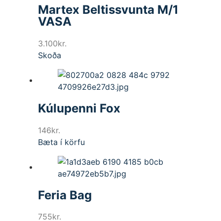
Martex Beltissvunta M/1
VASA
3.100
kr.
Skoða
Kúlupenni Fox
146
kr.
Bæta í körfu
Feria Bag
755
kr.