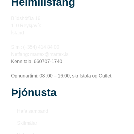
Heimilisfang
Bíldshöfða 16
110 Reykjavík
Ísland
Sími: (+354) 414 84 00
Netfang: martex@martex.is
Kennitala: 660707-1740
Opnunartími: 08 :00 – 16:00, skrifstofa og Outlet.
Þjónusta
Hafa samband
Skilmálar