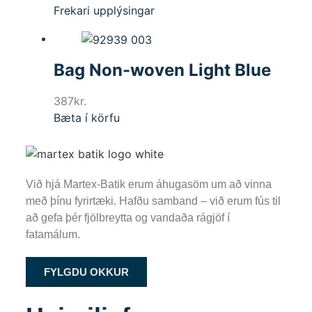
Frekari upplýsingar
Bag Non-woven Light Blue
387
kr.
Bæta í körfu
Við hjá Martex-Batik erum áhugasöm um að vinna
með þínu fyrirtæki. Hafðu samband – við erum fús til
að gefa þér fjölbreytta og vandaða rágjöf í
fatamálum.
FYLGDU OKKUR