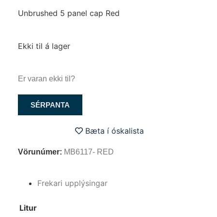
Unbrushed 5 panel cap Red
Ekki til á lager
Er varan ekki til?
SÉRPANTA
Bæta í óskalista
Vörunúmer:
MB6117- RED
Frekari upplýsingar
Litur