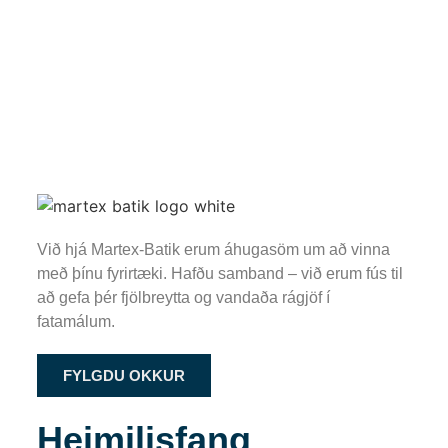
Við hjá Martex-Batik erum áhugasöm um að vinna
með þínu fyrirtæki. Hafðu samband – við erum fús til
að gefa þér fjölbreytta og vandaða rágjöf í
fatamálum.
FYLGDU OKKUR
Heimilisfang