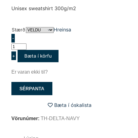
Unisex sweatshirt 300g/m2
Hreinsa
Stærð
-
+
Bæta í körfu
Er varan ekki til?
SÉRPANTA
Bæta í óskalista
Vörunúmer:
TH-DELTA-NAVY