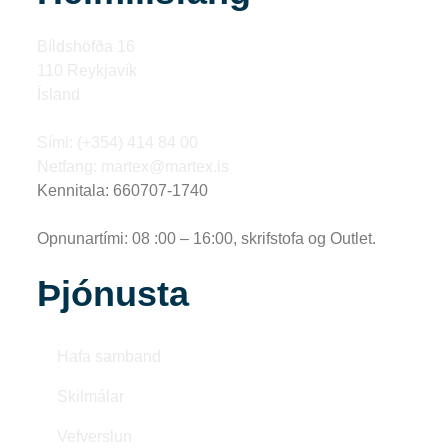
Bíldshöfða 16
110 Reykjavík
Ísland
Sími: (+354) 414 84 00
Netfang: martex@martex.is
Kennitala: 660707-1740
Opnunartími: 08 :00 – 16:00, skrifstofa og Outlet.
Þjónusta
Hafa samband
Skilmálar
Vefverslun