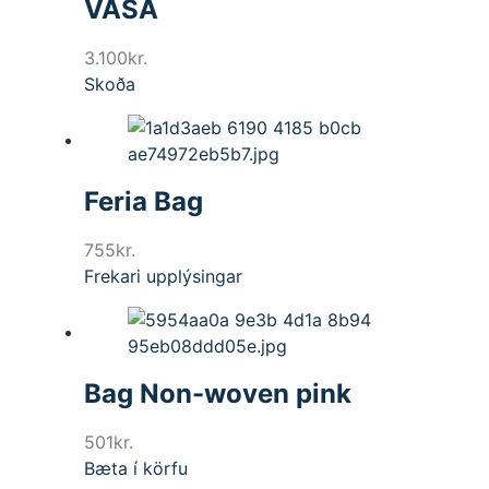
VASA
3.100
kr.
Skoða
Feria Bag
755
kr.
Frekari upplýsingar
Bag Non-woven pink
501
kr.
Bæta í körfu