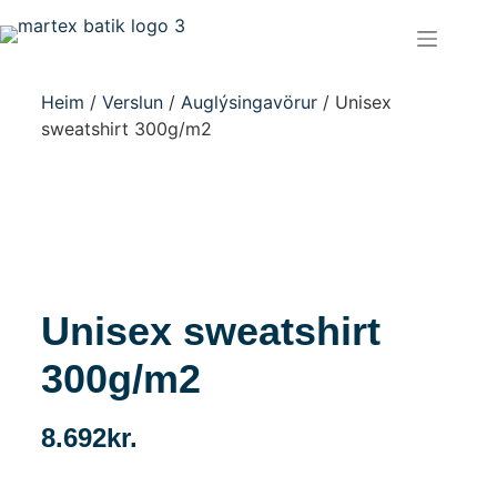
Heim
/
Verslun
/
Auglýsingavörur
/ Unisex
sweatshirt 300g/m2
Unisex sweatshirt
300g/m2
8.692
kr.