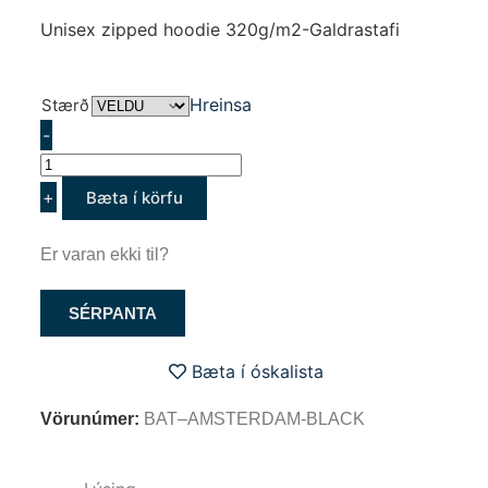
Unisex zipped hoodie 320g/m2-Galdrastafi
Hreinsa
Stærð
-
+
Bæta í körfu
Er varan ekki til?
SÉRPANTA
Bæta í óskalista
Vörunúmer:
BAT–AMSTERDAM-BLACK