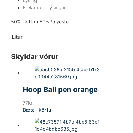
Lýsing
Frekari upplýsingar
50% Cotton 50%Polyester
Litur
Skyldar vörur
Hoop Ball pen orange
77
kr.
Bæta í körfu