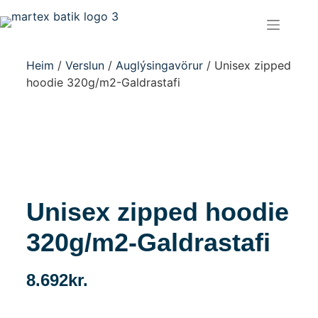
Heim
/
Verslun
/
Auglýsingavörur
/ Unisex zipped
hoodie 320g/m2-Galdrastafi
Unisex zipped hoodie
320g/m2-Galdrastafi
8.692
kr.