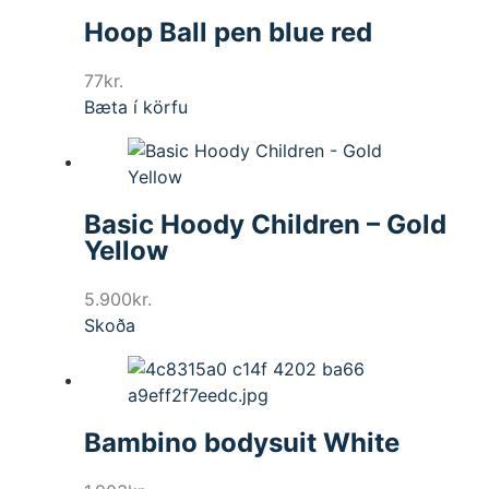
Hoop Ball pen blue red
77
kr.
Bæta í körfu
Basic Hoody Children – Gold
Yellow
5.900
kr.
Skoða
Bambino bodysuit White