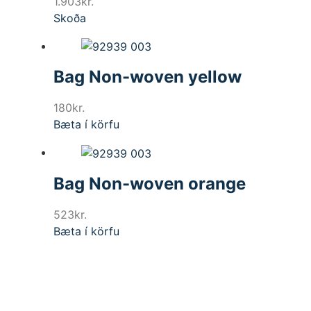
1.903
kr.
Skoða
Bag Non-woven yellow
180
kr.
Bæta í körfu
Bag Non-woven orange
523
kr.
Bæta í körfu