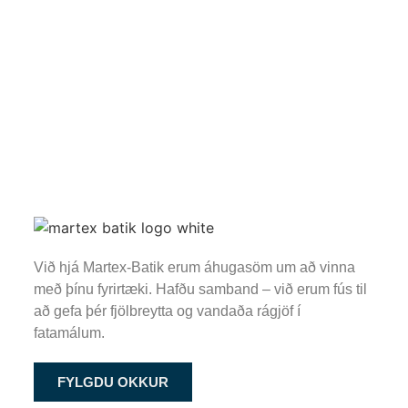
Við hjá Martex-Batik erum áhugasöm um að vinna
með þínu fyrirtæki. Hafðu samband – við erum fús til
að gefa þér fjölbreytta og vandaða rágjöf í
fatamálum.
FYLGDU OKKUR