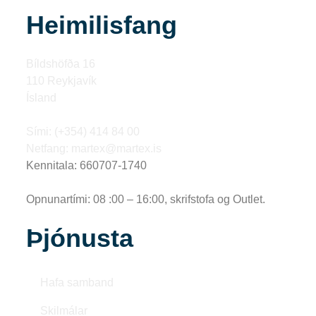
Heimilisfang
Bíldshöfða 16
110 Reykjavík
Ísland
Sími: (+354) 414 84 00
Netfang: martex@martex.is
Kennitala: 660707-1740
Opnunartími: 08 :00 – 16:00, skrifstofa og Outlet.
Þjónusta
Hafa samband
Skilmálar