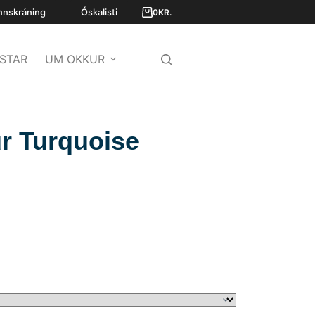
nnskráning
Óskalisti
0
KR.
STAR
UM OKKUR
r Turquoise