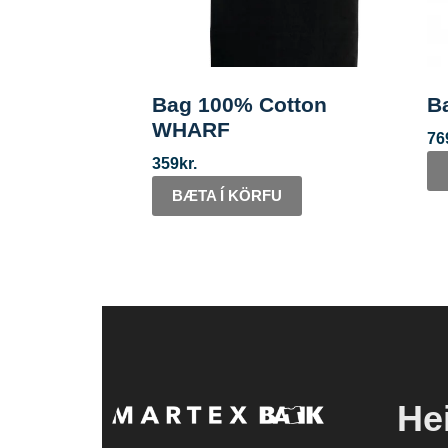
Bag 100% Cotton
B
WHARF
76
359
kr.
BÆTA Í KÖRFU
He