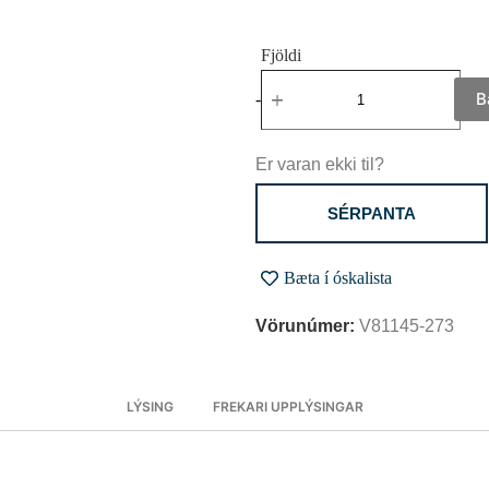
B
-
+
Er varan ekki til?
SÉRPANTA
Bæta í óskalista
Vörunúmer:
V81145-273
LÝSING
FREKARI UPPLÝSINGAR