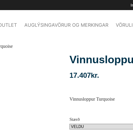
I
OUTLET
AUGLÝSINGAVÖRUR OG MERKINGAR
VÖRULI
rquoise
Vinnusloppu
17.407
kr.
Vinnusloppur Turquoise
Stærð