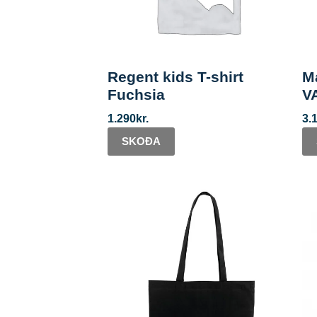
Regent kids T-shirt
M
Fuchsia
V
1.290
kr.
3.
SKOÐA