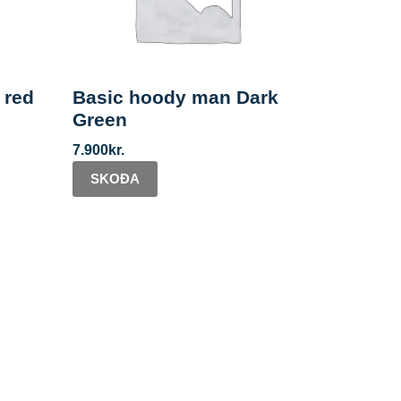
 red
Basic hoody man Dark
Green
7.900
kr.
SKOÐA