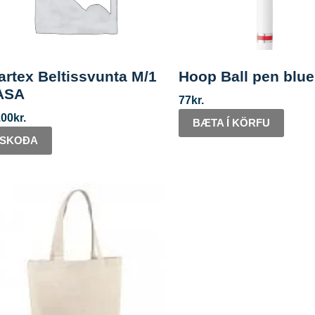
artex Beltissvunta M/1
Hoop Ball pen blue
ASA
77
kr.
100
kr.
BÆTA Í KÖRFU
SKOÐA