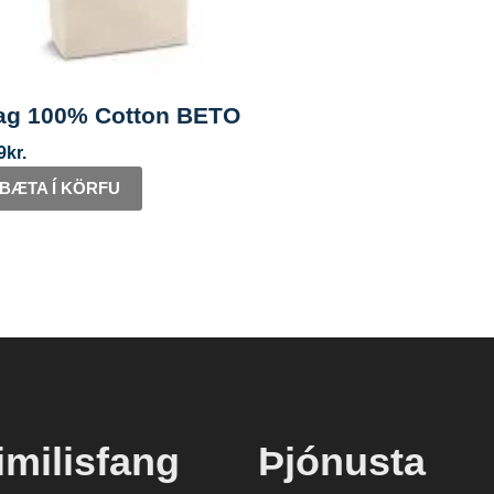
ag 100% Cotton BETO
9
kr.
BÆTA Í KÖRFU
imilisfang
Þjónusta